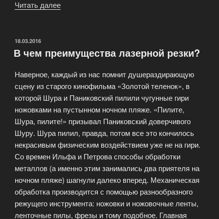
Читать далее
«Раскрой
лазерный.
Что
нужно
ОПУБЛИКОВАНО
18.03.2016
В чем преимущества лазерной резки?
подготовить
заказчику»
Наверное, каждый из нас помнит душераздирающую
сцену из старого кинофильма «Золотой теленок», в
которой Шура и Паниковский пилили чугунные гири
ножовками на пустынном ночном пляже. «Пилите,
Шура, пилите!» призывал Паниковский доверчивого
Шуру. Шура пилил, правда, потом все это кончилось
некрасивым физическим воздействием уже не на гири.
Со времен Ильфа и Петрова способы обработки
металлов (а именно этим занимались два приятеля на
ночном пляже) шагнули далеко вперед. Механическая
обработка производится с помощью разнообразного
режущего инструмента: ножовки и ножовочные ленты,
ленточные пилы, фрезы и тому подобное. Главная