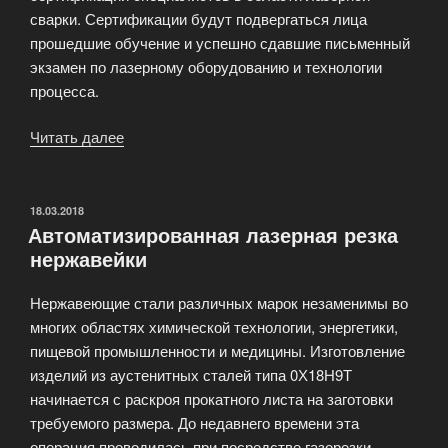
сварки. Сертификации будут подвергаться лица
прошедшие обучение и успешно сдавшие письменный
экзамен по лазерному оборудованию и технологии
процесса.
Читать далее
«Лазерная
сварка
—
сертификация»
ОПУБЛИКОВАНО
18.03.2018
Автоматизированная лазерная резка
нержавейки
Нержавеющие стали различных марок незаменимы во
многих областях химической технологии, энергетики,
пищевой промышленности и медицины. Изготовление
изделий из аустенитных сталей типа 0Х18Н9Т
начинается с раскроя прокатного листа на заготовки
требуемого размера. До недавнего времени эта
операция проводилась при посредстве газорезки.