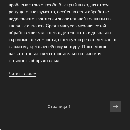
проблема этого способа быстрый выход из строя
режущего инструмента, особенно если обработке
подвергаются заготовки значительной толщины из
твердых сплавов. Среди минусов механической
обработки низкая производительность и довольно
скромные возможности, если нужно резать металл по
сложному криволинейному контуру. Плюс можно
назвать только один относительно невысокая
стоимость оборудования.
Читать далее
«В
чем
преимущества
лазерной
резки?»
Навигация
Сле
Страница
1
по
стра
записям
.