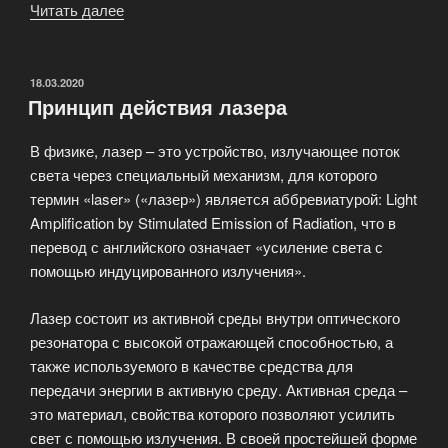
Читать далее
«Лазерные
станки
и
оборудование
ОПУБЛИКОВАНО
18.03.2020
Принцип действия лазера
компании
LazerLink»
В физике, лазер – это устройство, излучающее поток
света через специальный механизм, для которого
термин «laser» («лазер») является аббревиатурой: Light
Amplification by Stimulated Emission of Radiation, что в
перевод с английского означает «усиление света с
помощью индуцированного излучения».
Лазер состоит из активной среды внутри оптического
резонатора с высокой отражающей способностью, а
также используемого в качестве средства для
передачи энергии в активную среду. Активная среда –
это материал, свойства которого позволяют усилить
свет с помощью излучения. В своей простейшей форме