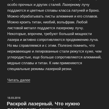
особо прочных и других сталей. Лазерному лучу
поддаются и цветные сплавы класса латуней и бронз.
Можно обрабатывать листы алюминия и его сплавов.
Можно кроить титан, ниобий, вольфрам. Любой
листовой металл поддается лазерному лучу.
Некоторые, впрочем, требуют большой мощности
лазера и активно сопротивляются продвижению луча.
Но мы справляемся и с этим. Полезно помнить, что
нержавеющие и легированные стали режутся хуже, чем
углеродистые, еще больше сопротивляются алюминий,
медные сплавы и титан. К ним применяются
специальные режимы лазерной резки.
Читать далее
«Лазерная
резка
металлов
различного
ОПУБЛИКОВАНО
18.03.2016
Раскрой лазерный. Что нужно
качества
и