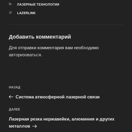
РУБРИКИ
ЛАЗЕРНЫЕ ТЕХНОЛОГИИ
МЕТКИ
LAZERLINK
Добавить комментарий
Для отправки комментария вам необходимо
авторизоваться
.
Навигация
Предыдущая
НАЗАД
по
запись:
записям
Система атмосферной лазерной связи
Следующая
ДАЛЕЕ
запись
Лазерная резка нержавейки, алюминия и других
металлов